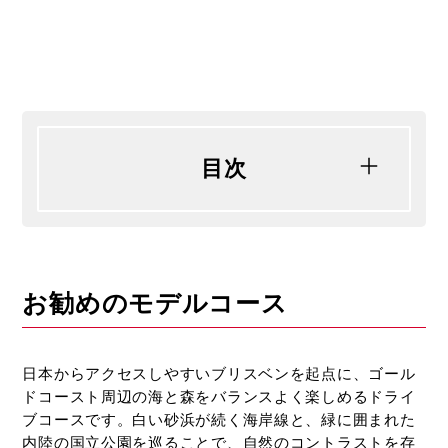
カ
ー
で
行
く
お
す
目次
す
め
ス
ポ
ッ
1日目：ブリスベン → サンシャインコ
ト、
お勧めのモデルコース
ースト
車
選
2日目：サンシャインコースト滞在
び
日本からアクセスしやすいブリスベンを起点に、ゴール
3日目：サンシャインコースト → ゴー
の
ドコースト周辺の海と森をバランスよく楽しめるドライ
ルドコースト（約3時間半）
ポ
ブコースです。白い砂浜が続く海岸線と、緑に囲まれた
イ
4日目：ゴールドコースト滞在（選べる
内陸の国立公園を巡ることで、自然のコントラストを存