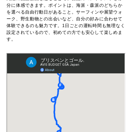
ン
1日）
分に体感できます。ポイントは、海派・森派のどちらか
ト
を選べる自由行動日があること。サーフィンや展望ウォ
を
5日目：ゴールドコースト → ブリスベ
ーク、野生動物との出会いなど、自分の好みに合わせて
ご
ン
体験できるのも魅力です。1日ごとの運転時間も無理なく
紹
設定されているので、初めての方でも安心して楽しめま
介
す。
し
て
サーフィン初心者体験＋ローカルビー
お
チ巡り
り
ま
森派ならマイナスイオンに包まれる
す。
「内陸のハイキング＆滝めぐり」
海と森だけじゃないゴールドコース
ト・ゴルフを楽しもう！
ナイトアストラ・ルミナ（Astra