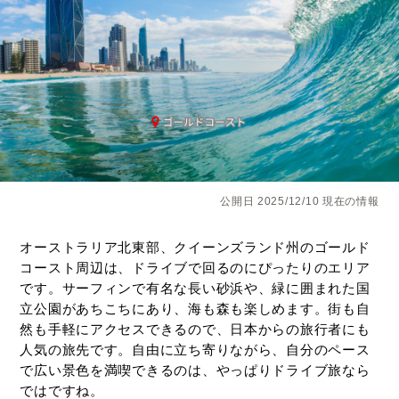
自
由
自
在、
自
分
だ
け
の
旅
公開日 2025/12/10 現在の情報
に
カ
ス
オーストラリア北東部、クイーンズランド州のゴールド
タ
コースト周辺は、ドライブで回るのにぴったりのエリア
マ
です。サーフィンで有名な長い砂浜や、緑に囲まれた国
イ
立公園があちこちにあり、海も森も楽しめます。街も自
ズ！
然も手軽にアクセスできるので、日本からの旅行者にも
レ
人気の旅先です。自由に立ち寄りながら、自分のペース
ン
で広い景色を満喫できるのは、やっぱりドライブ旅なら
タ
ではですね。