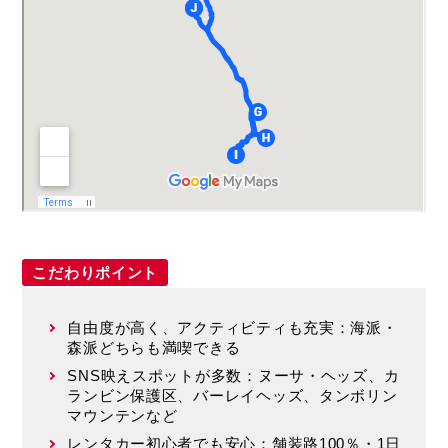
Lumina）
ガリ・旧フレーザー島（K’gari）
モートン島
(Moreton Island)
ローンパイン・コアラ・サンクチュア
リ(Lone Pine Koala Sanctuary )
こだわりポイント
クイーンズランド州の基本情報（オー
自由度が高く、アクティビティも充実：海派・
森派どちらも満喫できる
ストラリア）
SNS映えスポットが多数：ヌーサ・ヘッズ、カ
運転前に知っておきたいこと
ランビン保護区、バーレイヘッズ、タンボリン
マウンテンなど
観光局のサイトで現地の最新情報をゲ
レンタカー初心者でも安心：舗装路100％・1日