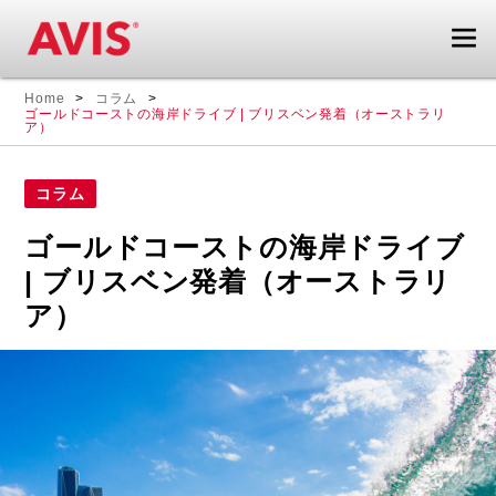
エ
海
Home
コラム
ゴールドコーストの海岸ドライブ | ブリスベン発着（オーストラリ
イ
外
ア）
ビ
旅
ス
行
レ
も
コラム
ン
レ
ゴールドコーストの海岸ドライブ
タ
ン
カ
タ
| ブリスベン発着（オーストラリ
ー
カ
ア）
ド
ー
ラ
が
イ
あ
ブ
れ
ガ
ば
イ
旅
ド
が