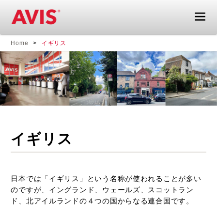
エ
海
Home
イギリス
イ
外
ビ
旅
ス
行
レ
も
ン
レ
タ
ン
カ
タ
ー
カ
イギリス
ド
ー
ラ
が
イ
あ
ブ
れ
日本では「イギリス」という名称が使われることが多い
ガ
ば
のですが、イングランド、ウェールズ、スコットラン
イ
旅
ド、北アイルランドの４つの国からなる連合国です。
ド
が