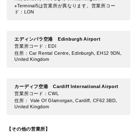
カ
※Terminal5は営業所が異なります。営業所コー
ー
ド：LON
で
行
く
お
エディンバラ空港 Edinburgh Airport
す
営業所コード：EDI
す
住所：Car Rental Centre, Edinburgh, EH12 9DN,
United Kingdom
め
ス
ポ
ッ
カーディフ空港 Cardiff International Airport
ト、
営業所コード：CWL
車
住所： Vale Of Glamorgan, Cardiff, CF62 3BD,
選
United Kingdom
び
の
ポ
【その他の営業所】
イ