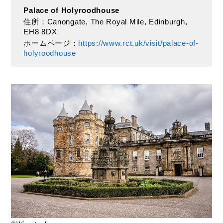
Palace of Holyroodhouse
住所：Canongate, The Royal Mile, Edinburgh,
EH8 8DX
ホームページ：
https://www.rct.uk/visit/palace-of-
holyroodhouse