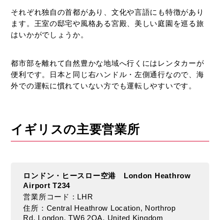
自
由
それぞれ独自の首都があり、文化や言語にも特徴があり
自
ます。王室の邸宅や風格ある宮殿、美しい庭園を巡る旅
在、
はいかがでしょうか。
自
分
都市部を離れて自然豊かな地域へ行くにはレンタカーが
だ
便利です。日本と同じ右ハンドル・左側通行なので、海
け
外での運転に慣れていない方でも運転しやすいです。
の
旅
に
カ
イギリスの主要営業所
ス
タ
マ
イ
ロンドン・ヒースロー空港 London Heathrow
ズ！
Airport T234
レ
営業所コード：LHR
ン
住所：Central Heathrow Location, Northrop
タ
Rd, London, TW6 2QA, United Kingdom