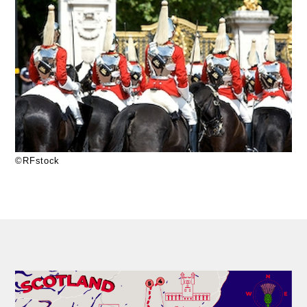
©RFstock