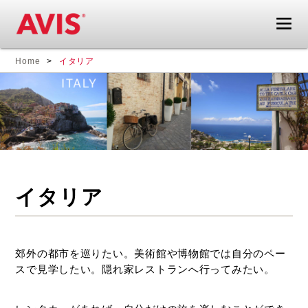
エ
海
Home
イタリア
イ
外
ビ
旅
ス
行
レ
も
ン
レ
タ
ン
カ
タ
ー
カ
イタリア
ド
ー
ラ
が
イ
あ
ブ
れ
郊外の都市を巡りたい。美術館や博物館では自分のペー
ガ
ば
スで見学したい。隠れ家レストランへ行ってみたい。
イ
旅
ド
が