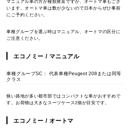
ン
マニュアル車の方が種類豊富ですが、オートマ車もござ
ト
います。オートマ車は数が少ないので日本からぜひ事前
を
にご予約ください。
ご
紹
車種グループを選ぶ時はマニュアル、オートマの区分に
介
ご注意ください。
し
て
お
エコノミー / マニュアル
り
ま
車種グループSC： 代表車種Peugeot 208または同等
す。
クラス
狭い路地が多い都市部ではコンパクトな車がおすすめで
す。お荷物は大きなスーツケース2個が目安です。
エコノミー / オートマ