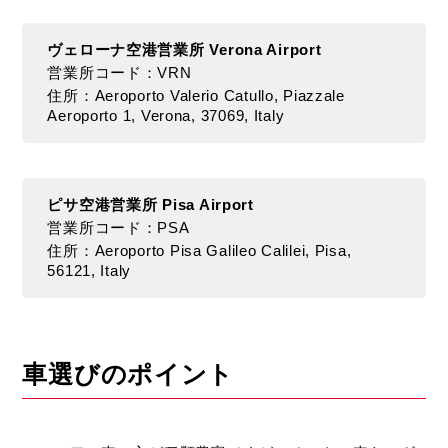
カ
ー
ヴェローナ空港営業所 Verona Airport
で
営業所コード：VRN
行
住所：Aeroporto Valerio Catullo, Piazzale
く
Aeroporto 1, Verona, 37069, Italy
お
す
す
め
ピサ空港営業所 Pisa Airport
ス
営業所コード：PSA
ポ
住所：Aeroporto Pisa Galileo Calilei, Pisa,
ッ
56121, Italy
ト、
車
選
び
車選びのポイント
の
ポ
イ