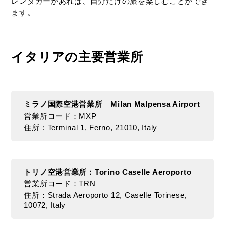
自
レンタカーがあれば、自分だけの旅を楽しむことができ
由
ます。
自
在、
自
イタリアの主要営業所
分
だ
け
の
旅
ミラノ国際空港営業所 Milan Malpensa Airport
に
営業所コード：MXP
カ
住所：Terminal 1, Ferno, 21010, Italy
ス
タ
マ
トリノ空港営業所：Torino Caselle Aeroporto
イ
営業所コード：TRN
ズ！
住所：Strada Aeroporto 12, Caselle Torinese,
レ
10072, Italy
ン
タ