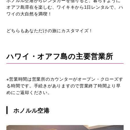
自
ホノルル空港からレンタカーを借りると、暮らすように
由
オアフ島滞在を楽しむ、ワイキキから1日レンタルで、ハ
自
ワイの大自然を満喫！
在、
自
どちらもあなただけの旅にカスタマイズ！
分
だ
け
の
ハワイ・オアフ島の主要営業所
旅
に
カ
※営業時間は営業所のカウンターがオープン・クローズす
ス
る時間です。手続きがありますので営業終了時間より早
タ
めにご返却ください。
マ
イ
ズ！
ホノルル空港
レ
ン
タ