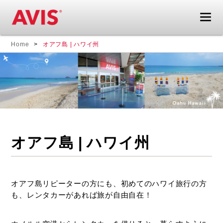
エ
海
Home
オアフ島 | ハワイ州
イ
外
ビ
旅
ス
行
レ
も
ン
レ
タ
ン
カ
タ
ー
カ
オアフ島 | ハワイ州
ド
ー
ラ
が
イ
あ
ブ
れ
オアフ島リピーターの方にも、初めてのハワイ旅行の方
ガ
ば
も、レンタカーがあれば旅が自由自在！
イ
旅
ド
が