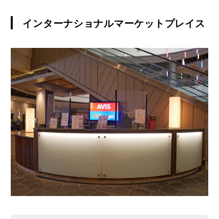
ン
ト
インターナショナルマーケットプレイス
を
ご
紹
介
し
て
お
り
ま
す。