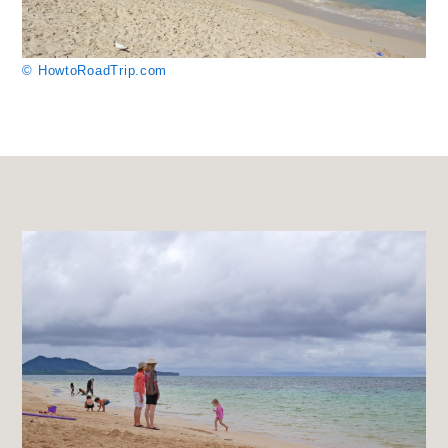
© HowtoRoadTrip.com