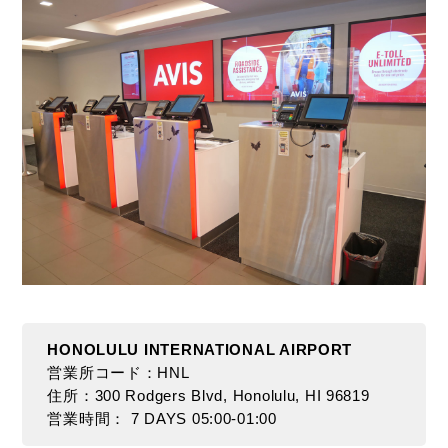
カ
ー
で
行
く
お
す
す
め
ス
ポ
ッ
ト、
車
選
HONOLULU INTERNATIONAL AIRPORT
び
営業所コード：HNL
の
住所：300 Rodgers Blvd, Honolulu, HI 96819
ポ
営業時間： 7 DAYS 05:00-01:00
イ