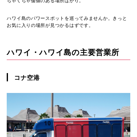
自
ちゃくちゃ価値のある場所ばかり。
由
自
ハワイ島のパワースポットを巡ってみませんか。きっと
在、
お気に入りの場所が見つかるはずです。
自
分
だ
け
ハワイ・ハワイ島の主要営業所
の
旅
に
コナ空港
カ
ス
タ
マ
イ
ズ！
レ
ン
タ