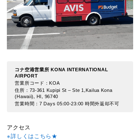
カ
ー
で
行
く
お
す
す
め
ス
コナ空港営業所 KONA INTERNATIONAL
ポ
AIRPORT
ッ
営業所コード：KOA
ト、
住所：73-361 Kupipi St – Ste 1,Kailua Kona
(Hawaii), HI, 96740
車
営業時間：7 Days 05:00-23:00 時間外返却不可
選
び
の
ポ
アクセス
イ
※詳しくはこちら★