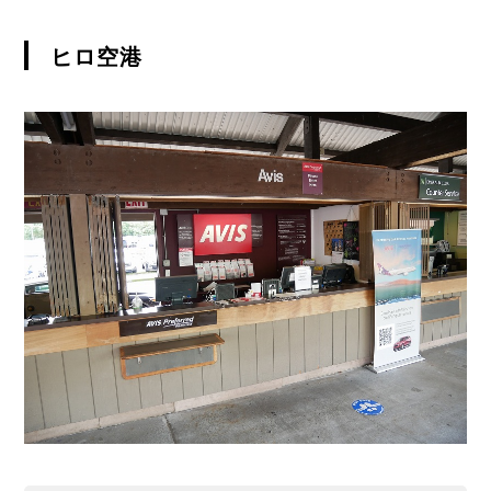
ン
ト
を
ヒロ空港
ご
紹
介
し
て
お
り
ま
す。