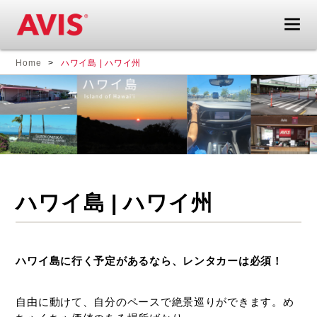
エ
海
Home
ハワイ島 | ハワイ州
イ
外
ビ
旅
ス
行
レ
も
ン
レ
タ
ン
カ
タ
ー
カ
ハワイ島 | ハワイ州
ド
ー
ラ
が
イ
あ
ブ
れ
ハワイ島に行く予定があるなら、レンタカーは必須！
ガ
ば
イ
旅
ド
が
自由に動けて、自分のペースで絶景巡りができます。め